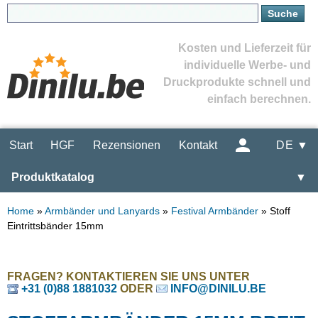
Kosten und Lieferzeit für
individuelle Werbe- und
Druckprodukte schnell und
einfach berechnen.
Start
HGF
Rezensionen
Kontakt
DE ▼
Produktkatalog
▼
Home
»
Armbänder und Lanyards
»
Festival Armbänder
»
Stoff
Eintrittsbänder 15mm
FRAGEN? KONTAKTIEREN SIE UNS UNTER
+31 (0)88 1881032
ODER
INFO@DINILU.BE