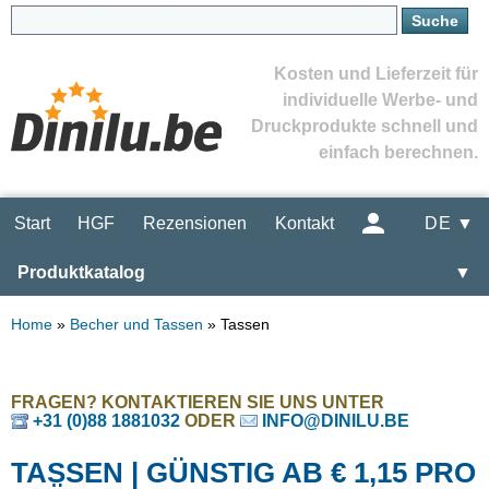
Kosten und Lieferzeit für
individuelle Werbe- und
Druckprodukte schnell und
einfach berechnen.
Start
HGF
Rezensionen
Kontakt
DE ▼
Produktkatalog
▼
Home
»
Becher und Tassen
»
Tassen
FRAGEN? KONTAKTIEREN SIE UNS UNTER
+31 (0)88 1881032
ODER
INFO@DINILU.BE
TASSEN | GÜNSTIG AB € 1,15 PRO