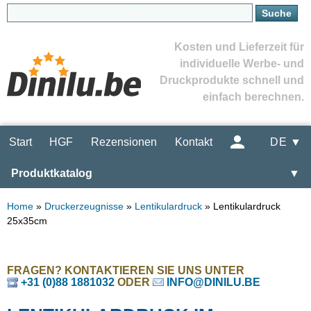
Kosten und Lieferzeit für
individuelle Werbe- und
Druckprodukte schnell und
einfach berechnen.
Start
HGF
Rezensionen
Kontakt
DE ▼
Produktkatalog
▼
Home
»
Druckerzeugnisse
»
Lentikulardruck
»
Lentikulardruck
25x35cm
FRAGEN? KONTAKTIEREN SIE UNS UNTER
+31 (0)88 1881032
ODER
INFO@DINILU.BE