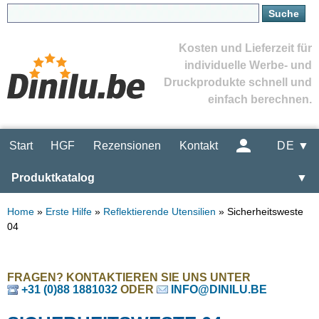
Kosten und Lieferzeit für
individuelle Werbe- und
Druckprodukte schnell und
einfach berechnen.
Start
HGF
Rezensionen
Kontakt
DE ▼
Produktkatalog
▼
Home
»
Erste Hilfe
»
Reflektierende Utensilien
»
Sicherheitsweste
04
FRAGEN? KONTAKTIEREN SIE UNS UNTER
+31 (0)88 1881032
ODER
INFO@DINILU.BE