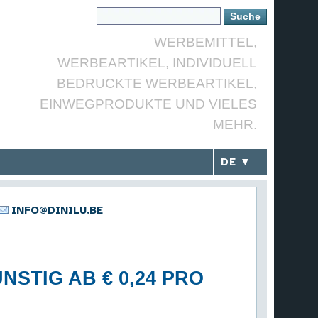
WERBEMITTEL,
WERBEARTIKEL, INDIVIDUELL
BEDRUCKTE WERBEARTIKEL,
EINWEGPRODUKTE UND VIELES
MEHR.
DE ▼
INFO@DINILU.BE
NSTIG AB € 0,24 PRO