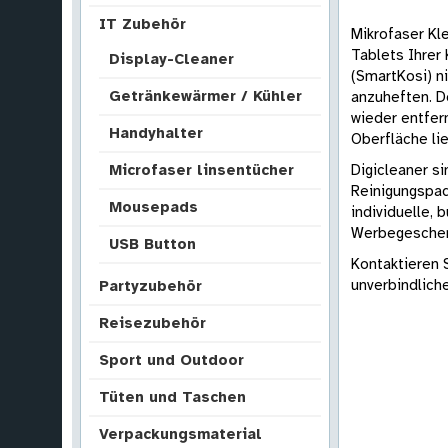
IT Zubehör
Mikrofaser Kl
Tablets Ihrer
Display-Cleaner
(SmartKosi) ni
Getränkewärmer / Kühler
anzuheften. Do
wieder entfer
Handyhalter
Oberfläche lie
Digicleaner s
Microfaser linsentücher
Reinigungspad
Mousepads
individuelle,
Werbegeschen
USB Button
Kontaktieren 
unverbindlich
Partyzubehör
Reisezubehör
Sport und Outdoor
Tüten und Taschen
Verpackungsmaterial