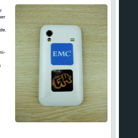
r
ner
de,
ni-
s