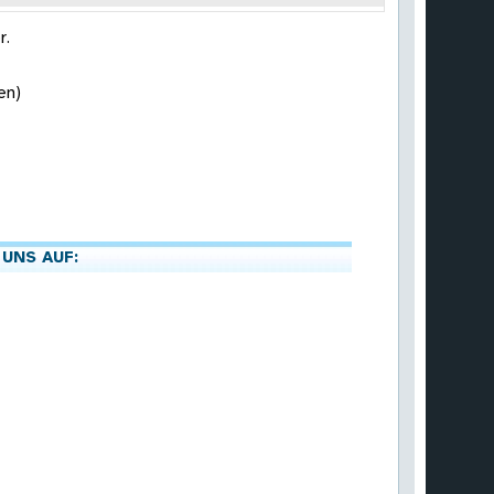
r.
en)
 UNS AUF: