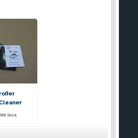
roßer
iCleaner
500
Stück