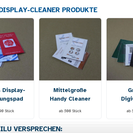
DISPLAY-CLEANER PRODUKTE
 Display-
Mittelgroße
G
gungspad
Handy Cleaner
Dig
00
Stück
ab
500
Stück
ab
NILU VERSPRECHEN: