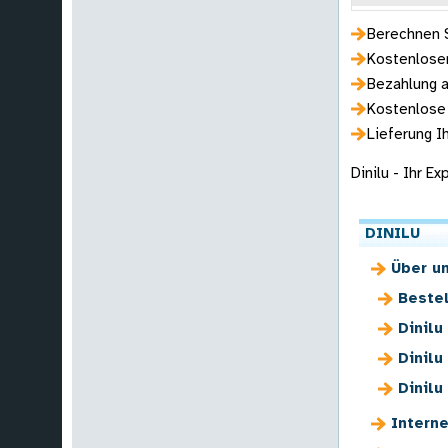
Berechnen S
Kostenloser
Bezahlung a
Kostenlose
Lieferung I
Dinilu - Ihr E
DINILU
Über u
Beste
Dinilu
Dinilu
Dinil
Interne