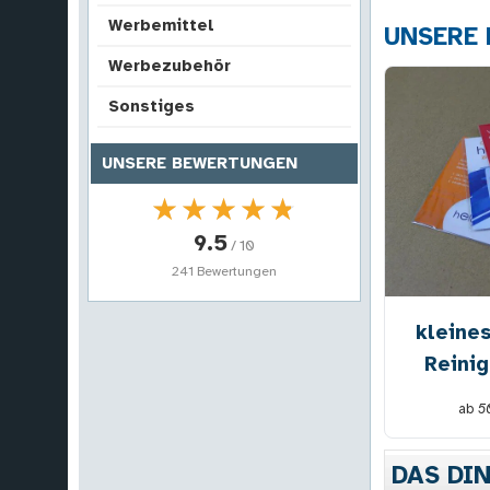
Werbemittel
UNSERE 
Werbezubehör
Sonstiges
UNSERE BEWERTUNGEN
★★★★★
★★★★★
9.5
/ 10
241 Bewertungen
kleines
Reini
ab
5
DAS DI