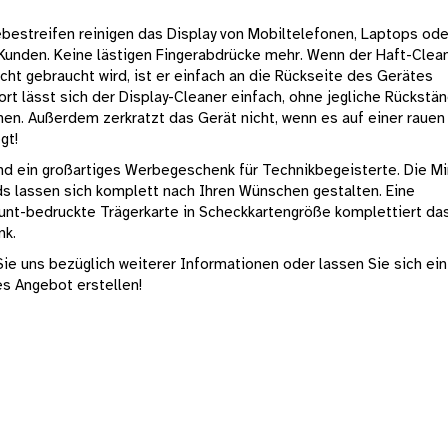
ebestreifen reinigen das Display von Mobiltelefonen, Laptops ode
 Kunden. Keine lästigen Fingerabdrücke mehr. Wenn der Haft-Clea
cht gebraucht wird, ist er einfach an die Rückseite des Gerätes
rt lässt sich der Display-Cleaner einfach, ohne jegliche Rückstän
nen. Außerdem zerkratzt das Gerät nicht, wenn es auf einer rauen
gt!
ind ein großartiges Werbegeschenk für Technikbegeisterte. Die Mi
s lassen sich komplett nach Ihren Wünschen gestalten. Eine
 bunt-bedruckte Trägerkarte in Scheckkartengröße komplettiert da
k.
Sie uns bezüglich weiterer Informationen oder lassen Sie sich ein
es Angebot erstellen!