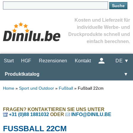
Kosten und Lieferzeit für
individuelle Werbe- und
Druckprodukte schnell und
einfach berechnen.
Start
HGF
Rezensionen
Kontakt
DE ▼
Produktkatalog
▼
Home
»
Sport und Outdoor
»
Fußball
»
Fußball 22cm
FRAGEN? KONTAKTIEREN SIE UNS UNTER
+31 (0)88 1881032
ODER
INFO@DINILU.BE
FUSSBALL 22CM