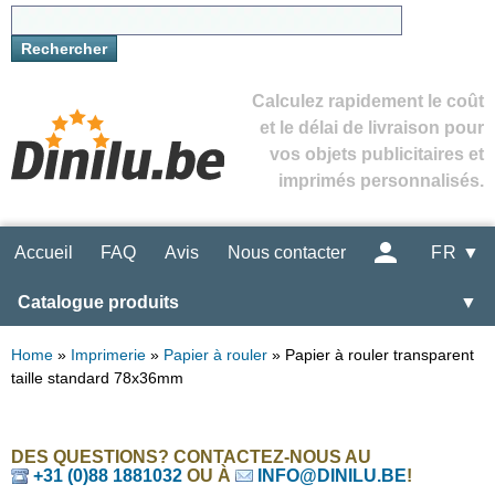
Calculez rapidement le coût
et le délai de livraison pour
vos objets publicitaires et
imprimés personnalisés.
Accueil
FAQ
Avis
Nous contacter
FR ▼
Catalogue produits
▼
Home
»
Imprimerie
»
Papier à rouler
»
Papier à rouler transparent
taille standard 78x36mm
DES QUESTIONS? CONTACTEZ-NOUS AU
+31 (0)88 1881032
OU À
INFO@DINILU.BE
!