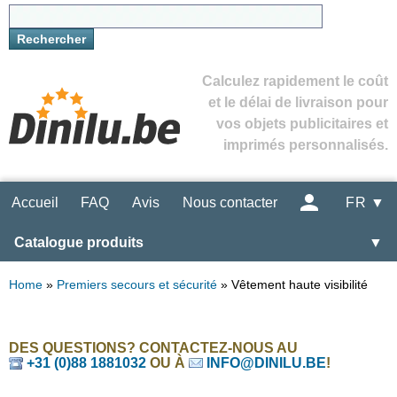
Calculez rapidement le coût
et le délai de livraison pour
vos objets publicitaires et
imprimés personnalisés.
Accueil
FAQ
Avis
Nous contacter
FR ▼
Catalogue produits
▼
Home
»
Premiers secours et sécurité
»
Vêtement haute visibilité
DES QUESTIONS? CONTACTEZ-NOUS AU
+31 (0)88 1881032
OU À
INFO@DINILU.BE
!