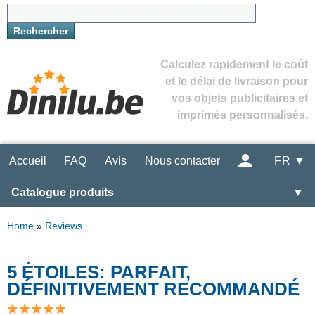
Calculez rapidement le coût
et le délai de livraison pour
vos objets publicitaires et
imprimés personnalisés.
Accueil
FAQ
Avis
Nous contacter
FR ▼
Catalogue produits
▼
Home
»
Reviews
5 ÉTOILES: PARFAIT,
DÉFINITIVEMENT RECOMMANDÉ