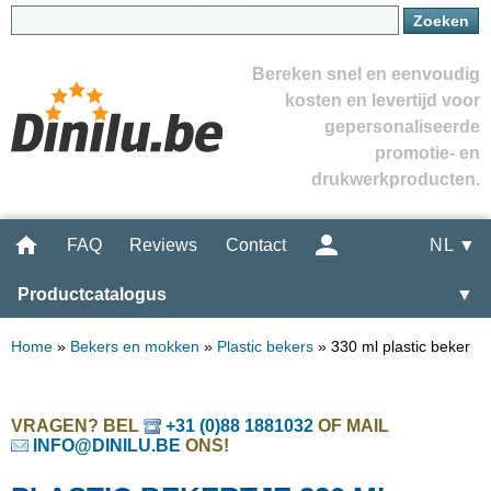
Bereken snel en eenvoudig
kosten en levertijd voor
gepersonaliseerde
promotie- en
drukwerkproducten.
FAQ
Reviews
Contact
NL ▼
Productcatalogus
▼
Home
»
Bekers en mokken
»
Plastic bekers
»
330 ml plastic beker
VRAGEN? BEL
+31 (0)88 1881032
OF MAIL
INFO@DINILU.BE
ONS!