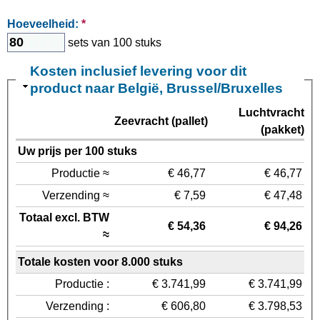
Hoeveelheid:
*
sets van 100 stuks
Kosten inclusief levering voor dit
product naar België, Brussel/Bruxelles
Luchtvracht
Zeevracht (pallet)
(pakket)
Uw prijs per 100 stuks
Productie ≈
€ 46,77
€ 46,77
Verzending ≈
€ 7,59
€ 47,48
Totaal excl. BTW
€ 54,36
€ 94,26
≈
Totale kosten voor 8.000 stuks
Productie :
€ 3.741,99
€ 3.741,99
Verzending :
€ 606,80
€ 3.798,53