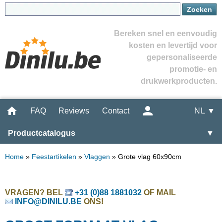
Bereken snel en eenvoudig
kosten en levertijd voor
gepersonaliseerde
promotie- en
drukwerkproducten.
FAQ
Reviews
Contact
NL ▼
Productcatalogus
▼
Home
»
Feestartikelen
»
Vlaggen
»
Grote vlag 60x90cm
VRAGEN? BEL
+31 (0)88 1881032
OF MAIL
INFO@DINILU.BE
ONS!