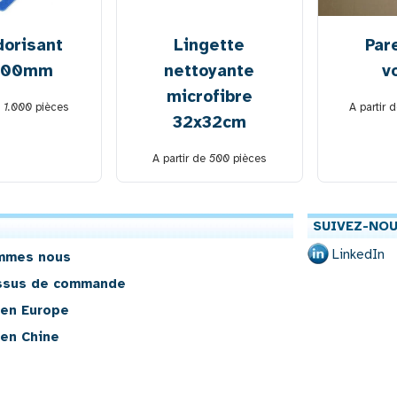
orisant
Lingette
Par
100mm
nettoyante
v
microfibre
e
1.000
pièces
A partir 
32x32cm
A partir de
500
pièces
SUIVEZ-NOU
LinkedIn
mmes nous
ssus de commande
 en Europe
 en Chine