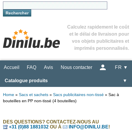
Calculez rapidement le coût
et le délai de livraison pour
vos objets publicitaires et
imprimés personnalisés.
Accueil
FAQ
Avis
Nous contacter
FR ▼
Catalogue produits
▼
Home
»
Sacs et sachets
»
Sacs publicitaires non-tissé
»
Sac à
bouteilles en PP non-tissé (4 bouteilles)
DES QUESTIONS? CONTACTEZ-NOUS AU
+31 (0)88 1881032
OU À
INFO@DINILU.BE
!