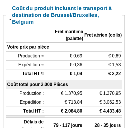
Coût du produit incluant le transport à
destination de Brussel/Bruxelles,
Belgium
Fret maritime
Fret aérien (colis)
(palette)
Votre prix par pièce
Production ≈
€ 0,69
€ 0,69
Expédition ≈
€ 0,36
€ 1,53
Total HT ≈
€ 1,04
€ 2,22
Coût total pour 2.000 Pièces
Production :
€ 1.370,95
€ 1.370,95
Expédition :
€ 713,84
€ 3.062,53
Total HT :
€ 2.084,80
€ 4.433,48
Délais de
79 - 117 jours
28 - 35 jours