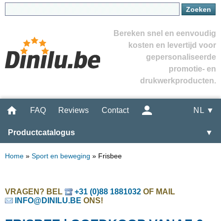
Bereken snel en eenvoudig
kosten en levertijd voor
gepersonaliseerde
promotie- en
drukwerkproducten.
FAQ
Reviews
Contact
NL ▼
Productcatalogus
▼
Home
»
Sport en beweging
»
Frisbee
VRAGEN? BEL
+31 (0)88 1881032
OF MAIL
INFO@DINILU.BE
ONS!