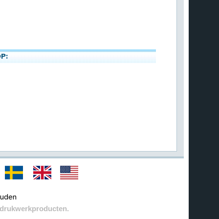
P:
ouden
n drukwerkproducten.