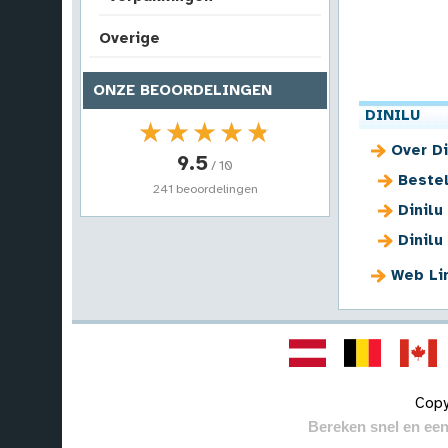
Overige
ONZE BEOORDELINGEN
DINILU
★★★★★
★★★★★
Over Di
9.5
/ 10
Beste
241 beoordelingen
Dinilu
Dinilu
Web Li
Copy
Bereken snel en een