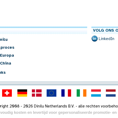
VOLG ONS O
LinkedIn
nilu
lproces
 Europa
 China
nks
right 2008 - 2026 Dinilu Netherlands B.V. - alle rechten voorbeh
voudig kosten en levertijd voor gepersonaliseerde promotie- e