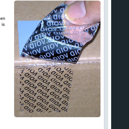
een
 is