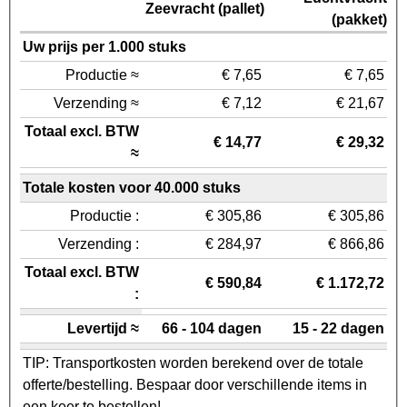
Zeevracht (pallet)
(pakket)
Uw prijs per 1.000 stuks
Productie ≈
€ 7,65
€ 7,65
Verzending ≈
€ 7,12
€ 21,67
Totaal excl. BTW
€ 14,77
€ 29,32
≈
Totale kosten voor 40.000 stuks
Productie :
€ 305,86
€ 305,86
Verzending :
€ 284,97
€ 866,86
Totaal excl. BTW
€ 590,84
€ 1.172,72
:
Levertijd ≈
66 - 104 dagen
15 - 22 dagen
TIP: Transportkosten worden berekend over de totale
offerte/bestelling. Bespaar door verschillende items in
een keer te bestellen!