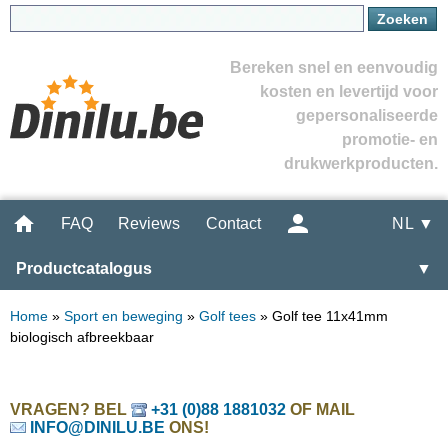
Bereken snel en eenvoudig
kosten en levertijd voor
gepersonaliseerde
promotie- en
drukwerkproducten.
FAQ
Reviews
Contact
NL ▼
Productcatalogus
▼
Home
»
Sport en beweging
»
Golf tees
»
Golf tee 11x41mm
biologisch afbreekbaar
VRAGEN? BEL
+31 (0)88 1881032
OF MAIL
INFO@DINILU.BE
ONS!